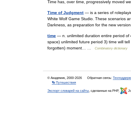
Time has, over time, progressively moved 
Time of Judgment
— is a series of roleplay
White Wolf Game Studio. These scenarios are
Darkness, as preparation for the new vers
time
— n. unlimited duration entire period of e
space) unlimited future period 3) time will tell (
forgotten) moment… …
Combinatory dictionary
© Академик, 2000-2026
Обратная связь:
Техподдерж
👣 Путешествия
Экспорт словарей на сайты
, сделанные на PHP,
Jo