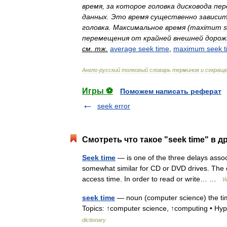
время
,
за
которое
головка
дисковода
пер
данных
.
Это
время
существенно
зависи
головка
.
Максимальное
время
(
maximum
перемещения
от
крайней
внешней
дорож
см
.
тж
.
average
seek
time
,
maximum
seek
Англо
-
русский
толковый
словарь
терминов
и
сокращ
Игры ⚽
Поможем написать реферат
seek error
Смотреть что такое "seek time" в д
Seek time
— is one of the three delays assoc
somewhat similar for CD or DVD drives. The ot
access time. In order to read or write… …
W
seek time
— noun (computer science) the time 
Topics: ↑computer science, ↑computing • Hyp
dictionary