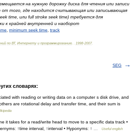
емещается
на
нужную
дорожку
диска
для
чтения
или
записи
т
от
того
,
где
находится
считывающая
или
записывающая
seek
time
,
или
full
stroke
seek
time
)
требуется
для
ки
к
крайней
внутренней
и
наоборот
time
,
minimum
seek
time
,
track
ений
по
ВТ
,
Интернету
и
программированию
.
.
1998
-
2007
.
SEG
ругих словарях:
iated with reading or writing data on a computer s disk drive, and
hers are rotational delay and transfer time, and their sum is
ikipedia
it takes for a read/write head to move to a specific data track •
ernyms: ↑time interval, ↑interval • Hyponyms: ↑ …
Useful english