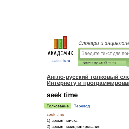
Словари и энциклоп
academic.ru
Англо-русский толковый словарь терминов и сокращений по ВТ, Интернету и программированию.
Англо-русский толковый сло
Интернету и программирова
seek time
Толкование
Перевод
seek
time
1
)
время
поиска
2
)
время
позиционирования