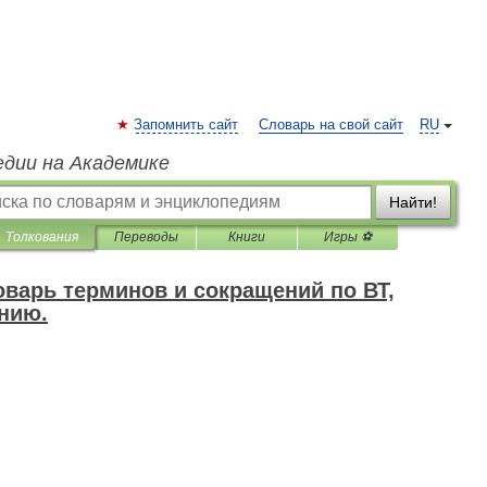
Запомнить сайт
Словарь на свой сайт
RU
едии на Академике
Найти!
Толкования
Переводы
Книги
Игры ⚽
варь терминов и сокращений по ВТ,
нию.