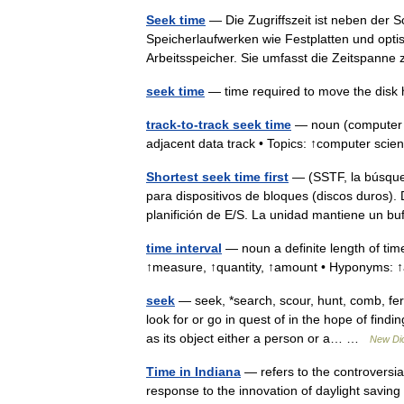
Seek time
— Die Zugriffszeit ist neben der 
Speicherlaufwerken wie Festplatten und op
Arbeitsspeicher. Sie umfasst die Zeitspa
seek time
— time required to move the di
track-to-track seek time
— noun (computer sc
adjacent data track • Topics: ↑computer sc
Shortest seek time first
— (SSTF, la búsqued
para dispositivos de bloques (discos duros).
planifición de E/S. La unidad mantiene un 
time interval
— noun a definite length of tim
↑measure, ↑quantity, ↑amount • Hyponyms: 
seek
— seek, *search, scour, hunt, comb, f
look for or go in quest of in the hope of fin
as its object either a person or a… …
New Dic
Time in Indiana
— refers to the controversial
response to the innovation of daylight saving