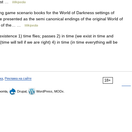
west …
Wikipedia
ing game scenario books for the World of Darkness settings of
 presented as the semi canonical endings of the original World of
ion of the… …
Wikipedia
xistence 1) time flies; passes 2) in time (we exist in time and
time will tell if we are right) 4) in time (in time everything will be
ка
,
Реклама на сайте
18+
omla,
Drupal,
WordPress, MODx.