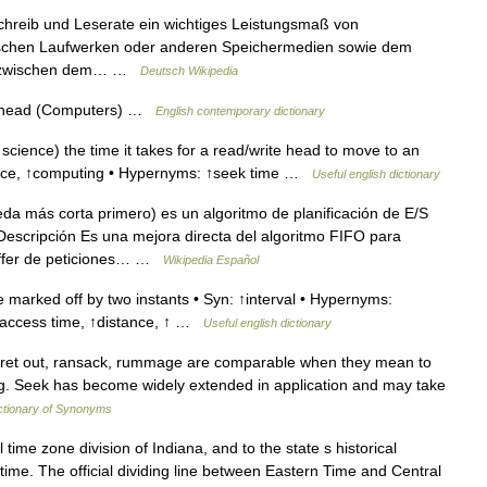
Schreib und Leserate ein wichtiges Leistungsmaß von
tischen Laufwerken oder anderen Speichermedien sowie dem
nne zwischen dem… …
Deutsch Wikipedia
sk head (Computers) …
English contemporary dictionary
ience) the time it takes for a read/write head to move to an
ience, ↑computing • Hypernyms: ↑seek time …
Useful english dictionary
a más corta primero) es un algoritmo de planificación de E/S
 Descripción Es una mejora directa del algoritmo FIFO para
buffer de peticiones… …
Wikipedia Español
e marked off by two instants • Syn: ↑interval • Hypernyms:
↑access time, ↑distance, ↑ …
Useful english dictionary
erret out, ransack, rummage are comparable when they mean to
ding. Seek has become widely extended in application and may take
tionary of Synonyms
 time zone division of Indiana, and to the state s historical
 time. The official dividing line between Eastern Time and Central